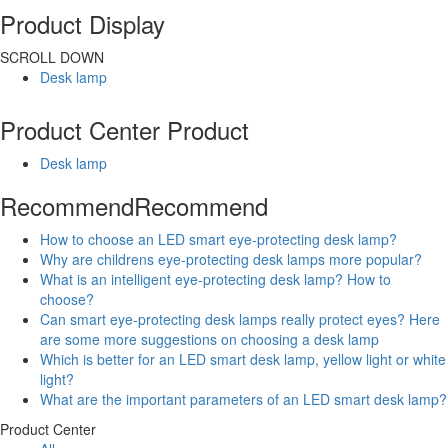
Product Display
SCROLL DOWN
Desk lamp
Product Center
Product
Desk lamp
Recommend
Recommend
How to choose an LED smart eye-protecting desk lamp?
Why are childrens eye-protecting desk lamps more popular?
What is an intelligent eye-protecting desk lamp? How to
choose?
Can smart eye-protecting desk lamps really protect eyes? Here
are some more suggestions on choosing a desk lamp
Which is better for an LED smart desk lamp, yellow light or white
light?
What are the important parameters of an LED smart desk lamp?
Product Center