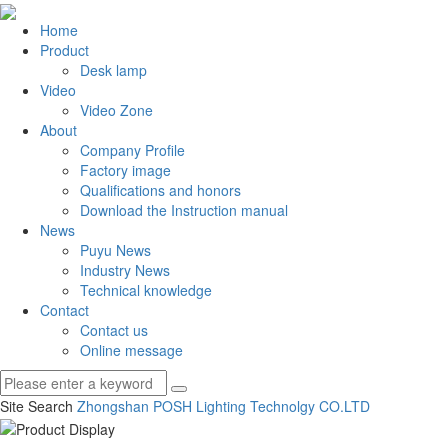
Home
Product
Desk lamp
Video
Video Zone
About
Company Profile
Factory image
Qualifications and honors
Download the Instruction manual
News
Puyu News
Industry News
Technical knowledge
Contact
Contact us
Online message
Site Search
Zhongshan POSH Lighting Technolgy CO.
LTD