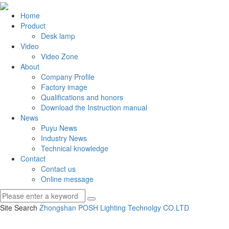
Home
Product
Desk lamp
Video
Video Zone
About
Company Profile
Factory image
Qualifications and honors
Download the Instruction manual
News
Puyu News
Industry News
Technical knowledge
Contact
Contact us
Online message
Site Search
Zhongshan POSH Lighting Technolgy CO.
LTD