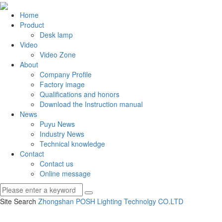
Home
Product
Desk lamp
Video
Video Zone
About
Company Profile
Factory image
Qualifications and honors
Download the Instruction manual
News
Puyu News
Industry News
Technical knowledge
Contact
Contact us
Online message
Site Search
Zhongshan POSH Lighting Technolgy CO.
LTD