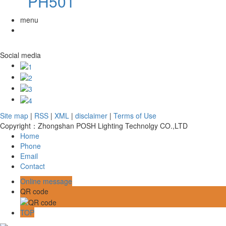
PH501
menu
Social media
Site map
|
RSS
|
XML
|
disclaimer
|
Terms of Use
Copyright：Zhongshan POSH Lighting Technolgy CO.,LTD
Home
Phone
Email
Contact
Online message
QR code
TOP