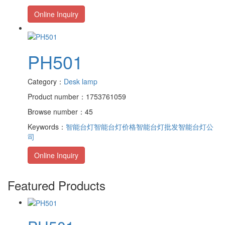
Online Inquiry
PH501
Category：
Desk lamp
Product number：1753761059
Browse number：45
Keywords：
智能台灯
智能台灯价格
智能台灯批发
智能台灯公
司
Online Inquiry
Featured Products